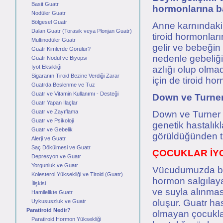
Basit Guatr
hormonlarına ba
Nodüler Guatr
Bölgesel Guatr
Anne karnındaki
Dalan Guatr (Torasik veya Plonjan Guatr)
tiroid hormonlar
Multinodüler Guatr
gelir ve bebeğin 
Guatr Kimlerde Görülür?
nedenle gebeliğin
Guatr Nodül ve Biyopsi
İyot Eksikliği
azlığı olup olmad
Sigaranın Tiroid Bezine Verdiği Zarar
için de tiroid ho
Guatrda Beslenme ve Tuz
Guatr ve Vitamin Kullanımı - Desteği
Down ve Turne
Guatr Yapan İlaçlar
Guatr ve Zayıflama
Down ve Turner 
Guatr ve Psikoloji
genetik hastalıkl
Guatr ve Gebelik
görüldüğünden ti
Alerji ve Guatr
Saç Dökülmesi ve Guatr
ÇOCUKLAR İYO
Depresyon ve Guatr
Yorgunluk ve Guatr
Vücudumuzda boy
Kolesterol Yüksekliği ve Tiroid (Guatr)
hormon salgılaya
İlişkisi
ve suyla alınması
Hamilelikte Guatr
oluşur. Guatr has
Uykususzluk ve Guatr
Paratiroid Nedir?
olmayan çocuklar,
Paratiroid Hormon Yüksekliği