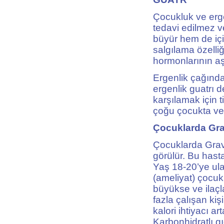
Çocukluk ve erg
tedavi edilmez v
büyür hem de içi
salgılama özelliğ
hormonlarının aşı
Ergenlik çağınd
ergenlik guatrı 
karşılamak için 
çoğu çocukta ve
Çocuklarda Gra
Çocuklarda Grave
görülür. Bu hastal
Yaş 18-20’ye ulaş
(ameliyat) çocuk
büyükse ve ilaçla
fazla çalışan kiş
kalori ihtiyacı a
Karbonhidratlı gı