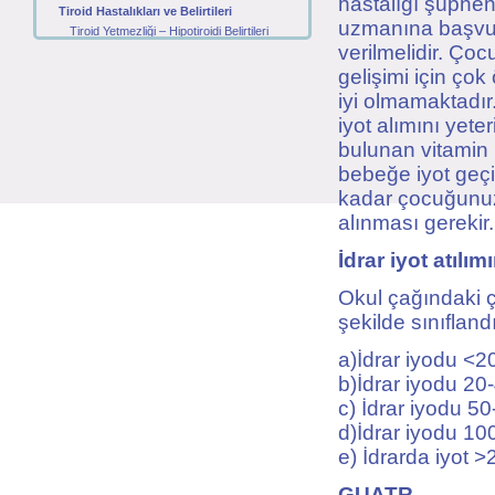
hastalığı şüphen
Tiroid Hastalıkları ve Belirtileri
uzmanına başvur
Tiroid Yetmezliği – Hipotiroidi Belirtileri
verilmelidir. Ço
Zehirli Guatr – Tiroid Göz Hastalığı
Tiroidit - Tiroit Bezi İltihabı
gelişimi için çok
Haşimato Hastalığı
iyi olmamaktadır
Tiroid Nodülleri
iyot alımını yete
Tiroid Kanserleri
bulunan vitamin i
Tiroid Hastalıkları ile İlgili Tetkikler
bebeğe iyot geçi
Anti – TPO ve Anti – Tiroglobulin Nedir?
Tiroglubulin, Kalsitonin ve Guatr
kadar çocuğunuz i
TSH, T3 ve T4 Nedir?
alınması gerekir.
Tiroid Hastalıklarının Tedavisi
Zehirli Guatr – Graves Tedavisi
İdrar iyot atılı
Tiriodit Tiroid Bezi İltihabı Tedavisi
Hipotiroidi Tiroid Yetmezliği Tedavisi
Okul çağındaki ço
Nodül tedavisi
şekilde sınıflandır
Tiroid Kanseri tedavisi
a)İdrar iyodu <20
b)İdrar iyodu 20-
c) İdrar iyodu 50
d)İdrar iyodu 10
e) İdrarda iyot >2
GUATR