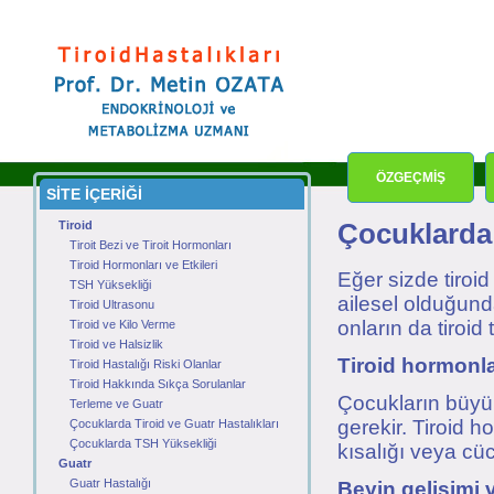
ÖZGEÇMİŞ
SİTE İÇERİĞİ
Tiroid
Çocuklarda 
Tiroit Bezi ve Tiroit Hormonları
Tiroid Hormonları ve Etkileri
Eğer sizde tiroid
TSH Yüksekliği
ailesel olduğunda
Tiroid Ultrasonu
onların da tiroid 
Tiroid ve Kilo Verme
Tiroid ve Halsizlik
Tiroid hormonla
Tiroid Hastalığı Riski Olanlar
Tiroid Hakkında Sıkça Sorulanlar
Çocukların büyüm
Terleme ve Guatr
gerekir. Tiroid 
Çocuklarda Tiroid ve Guatr Hastalıkları
Çocuklarda TSH Yüksekliği
kısalığı veya cüc
Guatr
Guatr Hastalığı
Beyin gelişimi 