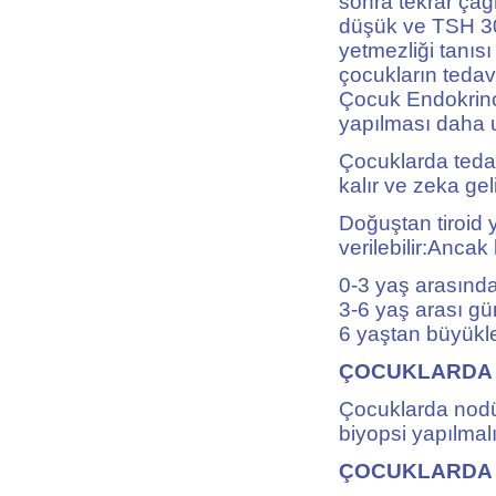
sonra tekrar çağ
düşük ve TSH 30’
yetmezliği tanısı
çocukların tedav
Çocuk Endokrino
yapılması daha 
Çocuklarda tedav
kalır ve zeka gel
Doğuştan tiroid 
verilebilir:Anca
0-3 yaş arasınd
3-6 yaş arası g
6 yaştan büyükle
ÇOCUKLARDA 
Çocuklarda nodül
biyopsi yapılmalı
ÇOCUKLARDA 