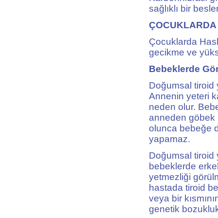
sağlıklı bir besl
ÇOCUKLARDA 
Çocuklarda Hash
gecikme ve yükse
Bebeklerde Gör
Doğumsal tiroid 
Annenin yeteri k
neden olur. Beb
anneden göbek ko
olunca bebeğe de
yapamaz.
Doğumsal tiroid 
bebeklerde erkek
yetmezliği görül
hastada tiroid 
veya bir kısmın
genetik bozukluk