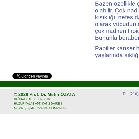
Bazen özellikle 
olabilir. Çok nad
kısıklığı, nefes 
olarak vücudun d
çok nadiren tiroid
Bununla beraber 
Papiller kanser 
yaşlarında sıklığı
© 2026
Prof. Dr. Metin ÖZATA
Tel: (216
BAĞDAT CADDESİ NO: 168
HUZUR PALAS APT. KAT 2 DAİRE 8
SELAMİÇEŞME - KADIKÖY / İSTANBUL