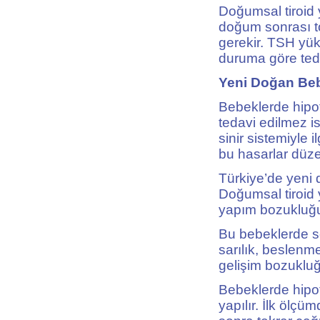
Doğumsal tiroid 
doğum sonrası 
gerekir. TSH yük
duruma göre tedav
Yeni Doğan Beb
Bebeklerde hipot
tedavi edilmez ise
sinir sistemiyle 
bu hasarlar düz
Türkiye’de yeni 
Doğumsal tiroid 
yapım bozukluğu
Bu bebeklerde so
sarılık, beslenm
gelişim bozukluğ
Bebeklerde hipot
yapılır. İlk ölç