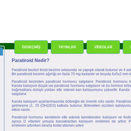
ÖZGEÇMİŞ
YAYINLAR
VİDEOLAR
Paratiroid Nedir?
Paratiroid bezleri tiroid bezinin arkasında ve yapışık olarak bulunur ve 4 adet
Bir paratiroid bezinin ağırlığı en fazla 70 mg kadardır ve boyutu 6x5x2 mm k
Paratiroid bezinden paratiroid hormonu salgılanır. Paratiroid hormonu 
Kanda kalsiyum düşük ise paratiroid hormonu salgılanır ve bu hormon böbre
bağırsaklara dolaylı yoldan etki ederek kan kalsiyumunu yükseltir. Kanda
salgılanır.
Kanda kalsiyum ayarlanmasında böbreğin de önemli rolü vardır. Paratiroid
gelmesine (1, 25 (OH)2D3) katkıda bulunur. Böbrekten süzülen kalsiyum
etkisi vardır.
Paratiroid hormonu kemiklere etki ederek kemiklerden kalsiyum ve fosfo
ayrıca D vitamini yoluyla barsaklardan kalsiyum emilimini de artırır.
emilimini artırırken idrarla fosfat atılımını artırır.