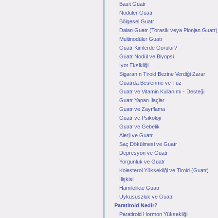
Basit Guatr
Nodüler Guatr
Bölgesel Guatr
Dalan Guatr (Torasik veya Plonjan Guatr)
Multinodüler Guatr
Guatr Kimlerde Görülür?
Guatr Nodül ve Biyopsi
İyot Eksikliği
Sigaranın Tiroid Bezine Verdiği Zarar
Guatrda Beslenme ve Tuz
Guatr ve Vitamin Kullanımı - Desteği
Guatr Yapan İlaçlar
Guatr ve Zayıflama
Guatr ve Psikoloji
Guatr ve Gebelik
Alerji ve Guatr
Saç Dökülmesi ve Guatr
Depresyon ve Guatr
Yorgunluk ve Guatr
Kolesterol Yüksekliği ve Tiroid (Guatr)
İlişkisi
Hamilelikte Guatr
Uykususzluk ve Guatr
Paratiroid Nedir?
Paratiroid Hormon Yüksekliği