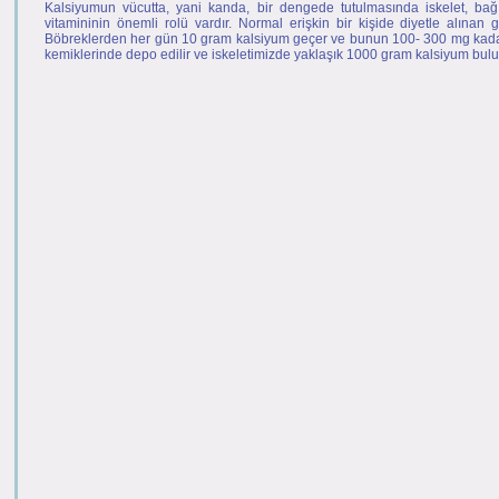
Kalsiyumun vücutta, yani kanda, bir dengede tutulmasında iskelet, bağ
vitamininin önemli rolü vardır. Normal erişkin bir kişide diyetle alınan
Böbreklerden her gün 10 gram kalsiyum geçer ve bunun 100- 300 mg kadarı i
kemiklerinde depo edilir ve iskeletimizde yaklaşık 1000 gram kalsiyum bulu