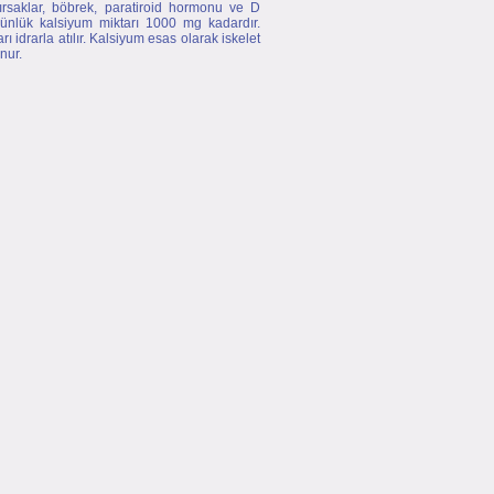
ırsaklar, böbrek, paratiroid hormonu ve D
 günlük kalsiyum miktarı 1000 mg kadardır.
drarla atılır. Kalsiyum esas olarak iskelet
nur.