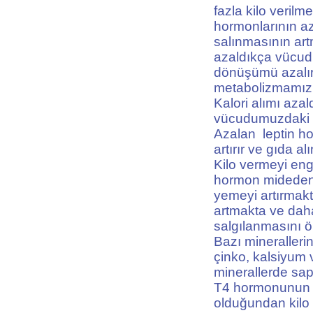
fazla kilo verilm
hormonlarının az
salınmasının artm
azaldıkça vücu
dönüşümü azalır 
metabolizmamız 
Kalori alımı aza
vücudumuzdaki y
Azalan leptin h
artırır ve gıda a
Kilo vermeyi eng
hormon mideden 
yemeyi artırmakt
artmakta ve daha
salgılanmasını ö
Bazı mineralleri
çinko, kalsiyum 
minerallerde sapt
T4 hormonunun T
olduğundan kilo 