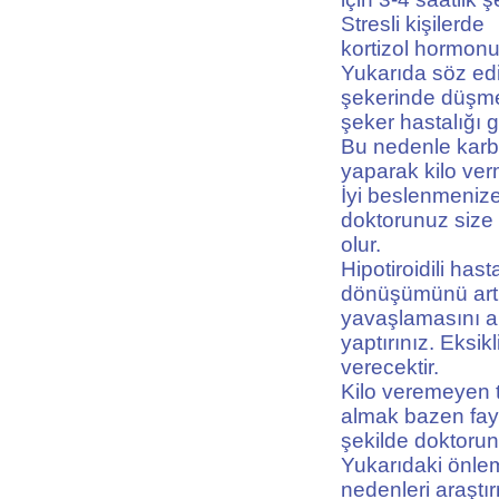
Stresli kişilerd
kortizol hormonu 
Yukarıda söz edil
şekerinde düşmel
şeker hastalığı ge
Bu nedenle karbo
yaparak kilo ver
İyi beslenmeniz
doktorunuz size b
olur.
Hipotiroidili h
dönüşümünü artır
yavaşlamasını ar
yaptırınız. Eksik
verecektir.
Kilo veremeyen ti
almak bazen fayd
şekilde doktorun
Yukarıdaki önlem
nedenleri araştır