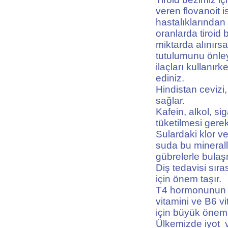
veren flovanoit i
hastalıklarından
oranlarda tiroid
miktarda alınırsa
tutulumunu önley
ilaçları kullanır
ediniz.
Hindistan cevizi,
sağlar.
Kafein, alkol, sig
tüketilmesi gerek
Sulardaki klor ve
suda bu mineralle
gübrelerle bulaş
Diş tedavisi sır
için önem taşır.
T4 hormonunun T
vitamini ve B6 vi
için büyük önem 
Ülkemizde iyot v