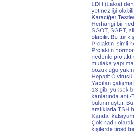
LDH (Laktat dehi
yetmezliği olabi
Karaciğer Testl
Herhangi bir ned
SGOT, SGPT, alka
olabilir. Bu tür k
Prolaktin isimli
Prolaktin hormon
nedenle prolakti
mutlaka yapılma
bozukluğu yakınm
Hepatit C virüsü
Yapılan çalışmal
13 gibi yüksek b
kanlarında anti-
bulunmuştur. Bu n
aralıklarla TSH 
Kanda kalsiyum 
Çok nadir olara
kişilerde tiroid b