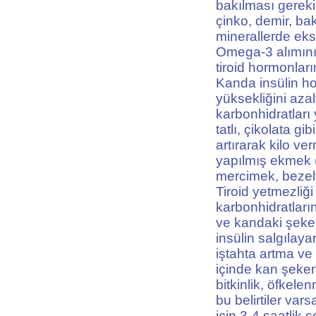
bakılması gerekir
çinko, demir, ba
minerallerde eks
Omega-3 alımını 
tiroid hormonları
Kanda insülin ho
yüksekliğini aza
karbonhidratları
tatlı, çikolata g
artırarak kilo v
yapılmış ekmek (
mercimek, bezel
Tiroid yetmezliğ
karbonhidratları
ve kandaki şeker
insülin salgılaya
iştahta artma ve
içinde kan şeker
bitkinlik, öfkele
bu belirtiler va
için 3-4 saatlik 