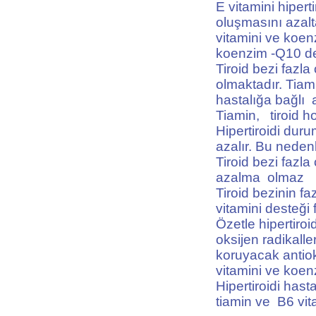
E vitamini hipert
oluşmasını azalta
vitamini ve koe
koenzim -Q10 de
Tiroid bezi fazla
olmaktadır. Tiami
hastalığa bağlı 
Tiamin, tiroid h
Hipertiroidi dur
azalır. Bu nedenl
Tiroid bezi fazla
azalma olmaz
Tiroid bezinin f
vitamini desteği 
Özetle hipertir
oksijen radikall
koruyacak antiok
vitamini ve koen
Hipertiroidi hasta
tiamin ve B6 vit