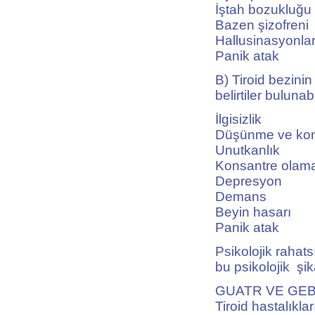
İştah bozukluğu
Bazen şizofreni
Hallusinasyonla
Panik atak
B) Tiroid bezinin
belirtiler bulunabi
İlgisizlik
Düşünme ve ko
Unutkanlık
Konsantre ola
Depresyon
Demans
Beyin hasarı
Panik atak
Psikolojik rahats
bu psikolojik şi
GUATR VE GEB
Tiroid hastalıkl