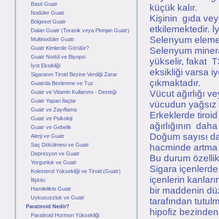
Basit Guatr
küçük kalır.
Nodüler Guatr
Kişinin gıda veya
Bölgesel Guatr
etkilemektedir. İ
Dalan Guatr (Torasik veya Plonjan Guatr)
Selenyum elemen
Multinodüler Guatr
Guatr Kimlerde Görülür?
Selenyum miner
Guatr Nodül ve Biyopsi
yükselir, fakat 
İyot Eksikliği
eksikliği varsa i
Sigaranın Tiroid Bezine Verdiği Zarar
çıkmaktadır.
Guatrda Beslenme ve Tuz
Vücut ağırlığı ve
Guatr ve Vitamin Kullanımı - Desteği
Guatr Yapan İlaçlar
vücudun yağsız kı
Guatr ve Zayıflama
Erkeklerde tiroi
Guatr ve Psikoloji
ağırlığının daha 
Guatr ve Gebelik
Doğum sayısı da 
Alerji ve Guatr
Saç Dökülmesi ve Guatr
hacminde artma o
Depresyon ve Guatr
Bu durum özellik
Yorgunluk ve Guatr
Sigara içenlerde
Kolesterol Yüksekliği ve Tiroid (Guatr)
içenlerin kanları
İlişkisi
bir maddenin düz
Hamilelikte Guatr
Uykususzluk ve Guatr
tarafından tutul
Paratiroid Nedir?
hipofiz bezinden
Paratiroid Hormon Yüksekliği