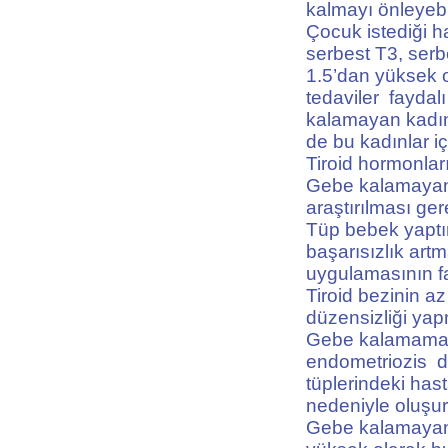
kalmayı önleyebi
Çocuk istediği h
serbest T3, serb
1.5’dan yüksek o
tedaviler faydal
kalamayan kadınl
de bu kadınlar iç
Tiroid hormonları
Gebe kalamayan 
araştırılması ger
Tüp bebek yaptır
başarısızlık art
uygulamasının fa
Tiroid bezinin a
düzensizliği ya
Gebe kalamamak 
endometriozis de
tüplerindeki has
nedeniyle oluşur
Gebe kalamayan 