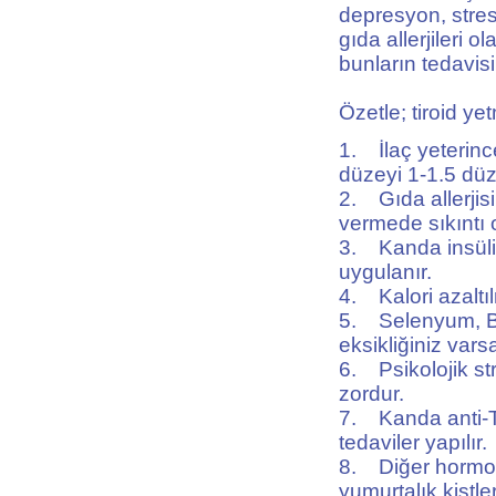
depresyon, stres
gıda allerjileri o
bunların tedavis
Özetle; tiroid yet
1. İlaç yeterin
düzeyi 1-1.5 düz
2. Gıda allerjisi
vermede sıkıntı o
3. Kanda insülin
uygulanır.
4. Kalori azaltı
5. Selenyum, B 
eksikliğiniz vars
6. Psikolojik str
zordur.
7. Kanda anti-TP
tedaviler yapılır.
8. Diğer hormon b
yumurtalık kistle