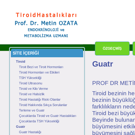
ÖZGEÇMİŞ
SİTE İÇERİĞİ
Tiroid
Guatr
Tiroit Bezi ve Tiroit Hormonları
Tiroid Hormonları ve Etkileri
TSH Yüksekliği
PROF DR METİ
Tiroid Ultrasonu
Tiroid ve Kilo Verme
Tiroid bezinin h
Tiroid ve Halsizlik
bezinin büyüklüğü
Tiroid Hastalığı Riski Olanlar
Tiroid Hakkında Sıkça Sorulanlar
farklılıkların ned
Terleme ve Guatr
Tiroid bezi büyük
Çocuklarda Tiroid ve Guatr Hastalıkları
Beyinde bulunan
Çocuklarda TSH Yüksekliği
büyümesini etkil
Guatr
büyümesini sağla
Guatr Hastalığı