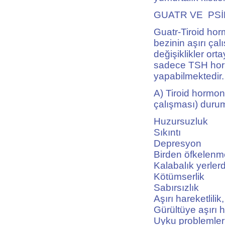
GUATR VE PSİ
Guatr-Tiroid horm
bezinin aşırı ça
değişiklikler or
sadece TSH hormo
yapabilmektedir. 
A) Tiroid hormon
çalışması) durum
Huzursuzluk
Sıkıntı
Depresyon
Birden öfkelenm
Kalabalık yerle
Kötümserlik
Sabırsızlık
Aşırı hareketlil
Gürültüye aşırı 
Uyku problemler