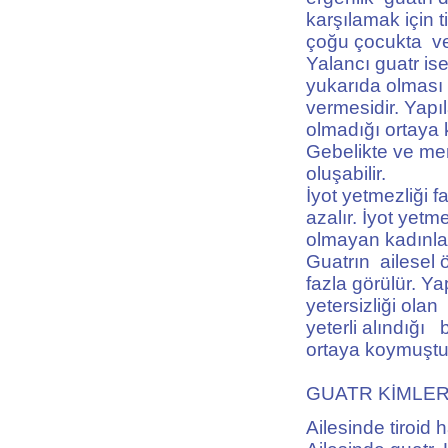
karşılamak için 
çoğu çocukta ve
Yalancı guatr is
yukarıda olması 
vermesidir. Yapı
olmadığı ortaya 
Gebelikte ve me
oluşabilir.
İyot yetmezliği 
azalır. İyot yet
olmayan kadınlar
Guatrın ailesel ö
fazla görülür. Ya
yetersizliği ol
yeterli alındığ
ortaya koymuştu
GUATR KİMLE
Ailesinde tiroid 