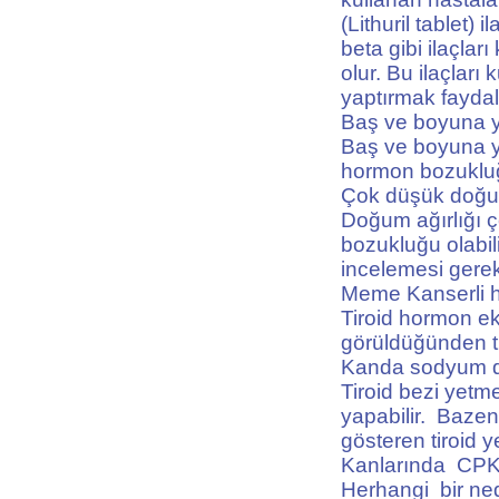
(Lithuril tablet) 
beta gibi ilaçlar
olur. Bu ilaçları 
yaptırmak faydalı
Baş ve boyuna yö
Baş ve boyuna yön
hormon bozukluğ
Çok düşük doğum
Doğum ağırlığı 
bozukluğu olabil
incelemesi gereke
Meme Kanserli 
Tiroid hormon ek
görüldüğünden tir
Kanda sodyum dü
Tiroid bezi yetm
yapabilir. Baze
gösteren tiroid ye
Kanlarında CPK 
Herhangi bir ned