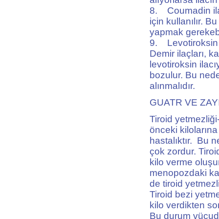
8. Coumadin ila
için kullanılır. 
yapmak gerekebil
9. Levotiroksin 
Demir ilaçları, ka
levotiroksin ilacı
bozulur. Bu nede
alınmalıdır.
GUATR VE ZAY
Tiroid yetmezliğ
önceki kiloların
hastalıktır. Bu 
çok zordur. Tiroi
kilo verme oluşu
menopozdaki ka
de tiroid yetmezl
Tiroid bezi yetme
kilo verdikten s
Bu durum vücud