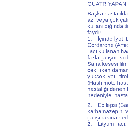
GUATR YAPAN 
Başka hastalıklar
az veya çok çalı
kullanıldığında ti
faydır.
1. İçinde İyot b
Cordarone (Amiod
ilacı kullanan ha
fazla çalışması 
Safra kesesi film
çekilirken damard
yüksek iyot tiro
(Hashimoto hastal
hastalığı denen t
nedeniyle hastal
2. Epilepsi (Sar
karbamazepin ve 
çalışmasına nede
2. Lityum ilacı: 