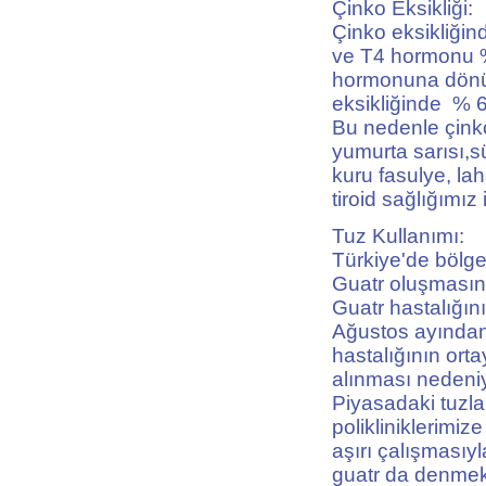
Çinko Eksikliği:
Çinko eksikliğin
ve T4 hormonu 
hormonuna dönü
eksikliğinde % 
Bu nedenle çinko
yumurta sarısı,sü
kuru fasulye, la
tiroid sağlığımız 
Tuz Kullanımı:
Türkiye'de bölge
Guatr oluşmasınd
Guatr hastalığın
Ağustos ayından 
hastalığının orta
alınması nedeniy
Piyasadaki tuzla
polikliniklerimiz
aşırı çalışmasıyl
guatr da denmekt