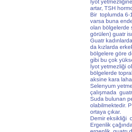
İyot yetmezliğine
artar, TSH hormo
Bir toplumda 6-1
varsa buna endem
olan bölgelerde 
görülen) guatr ism
Guatr kadınlarda
da kızlarda erke
bölgelere göre 
gibi bu çok yüks
İyot yetmezliği o
bölgelerde topra
aksine kara laha
Selenyum yetmezl
çalışmada guatr
Suda bulunan pe
olabilmektedir. 
ortaya çıkar.
Demir eksikliği o
Ergenlik çağınd
ergenlik guatrı 