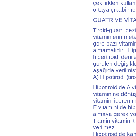
çekilirklen kulla
ortaya çıkabilmek
GUATR VE VİT
Tiroid-guatr bez
vitaminlerin met
göre bazı vitami
almamalıdır. Hip
hipertiroidi den
görülen değişikle
aşağıda verilmişt
A) Hipotirodi (ti
Hipotiroidide A 
vitaminine dönüş
vitamini içeren m
E vitamini de hip
almaya gerek yo
Tiamin vitamini t
verilmez.
Hipotiroidide kan