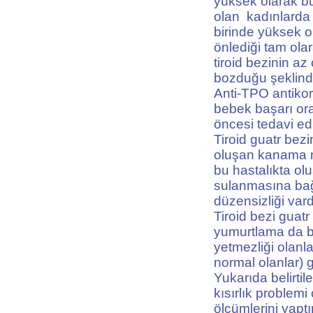
yüksek olarak bu
olan kadınlarda
birinde yüksek o
önlediği tam ola
tiroid bezinin 
bozduğu şeklind
Anti-TPO antikor
bebek başarı ora
öncesi tedavi edi
Tiroid guatr bez
oluşan kanama mi
bu hastalıkta o
sulanmasına bağl
düzensizliği vard
Tiroid bezi guatr
yumurtlama da bo
yetmezliği olan
normal olanlar) g
Yukarıda belirti
kısırlık problem
ölçümlerini yaptı