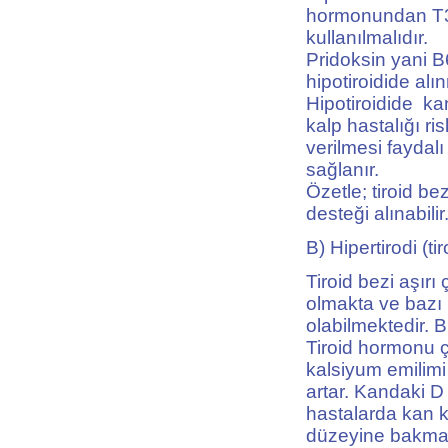
hormonundan T3 h
kullanılmalıdır.
Pridoksin yani B6
hipotiroidide alı
Hipotiroidide ka
kalp hastalığı ri
verilmesi faydal
sağlanır.
Özetle; tiroid be
desteği alınabili
B) Hipertirodi (ti
Tiroid bezi aşır
olmakta ve bazı
olabilmektedir. B
Tiroid hormonu 
kalsiyum emilimi 
artar. Kandaki D 
hastalarda kan k
düzeyine bakmak