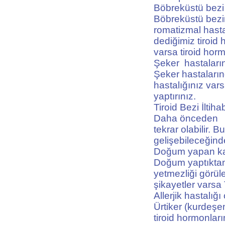
Böbreküstü bezi y
Böbreküstü bezin
romatizmal hasta
dediğimiz tiroid h
varsa tiroid horm
Şeker hastaları
Şeker hastaların
hastalığınız vars
yaptırınız.
Tiroid Bezi İltiha
Daha önceden tiro
tekrar olabilir. B
gelişebileceğind
Doğum yapan kadı
Doğum yaptıktan 
yetmezliği görüleb
şikayetler varsa
Allerjik hastalığı
Ürtiker (kurdeşen)
tiroid hormonları