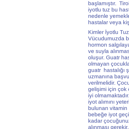
başlamıştır. Tiro
iyotlu tuz bu ha
nedenle yemekler
hastalar veya ki
Kimler İyotlu Tu
Vücudumuzda boy
hormon salgılaya
ve suyla alınması
oluşur. Guatr has
olmayan çocuklar,
guatr hastalığı 
uzmanına başvur
verilmelidir. Ço
gelişimi için çok
iyi olmamaktadır
iyot alımını yete
bulunan vitamin i
bebeğe iyot geçi
kadar çocuğunuz i
alınması gerekir.