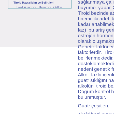
sağlanmaya çalış
Tiroid Hastalıkları ve Belirtileri
büyüme yapar. Si
Tiroid Yetmezliği – Hipotiroidi Belirtileri
Zehirli Guatr – Tiroid Göz Hastalığı
Tiroid bezinde ad
Tiroidit - Tiroit Bezi İltihabı
hacmi iki adet 
Haşimato Hastalığı
kadar artabilmekt
Tiroid Nodülleri
faz) bu artış ge
Tiroid Kanserleri
östrojen hormon
Tiroid Hastalıkları ile İlgili Tetkikler
Anti – TPO ve Anti – Tiroglobulin Nedir?
olarak oluşmakt
Tiroglubulin, Kalsitonin ve Guatr
Genetik faktörle
TSH, T3 ve T4 Nedir?
faktörlerdir. Ti
Tiroid Hastalıklarının Tedavisi
belirlenmektedir
Zehirli Guatr – Graves Tedavisi
Tiriodit Tiroid Bezi İltihabı Tedavisi
desteklemektedir
Hipotiroidi Tiroid Yetmezliği Tedavisi
nedeni genetik f
Nodül tedavisi
Alkol fazla içen
Tiroid Kanseri tedavisi
guatr sıklığını n
alkolün tiroid bez
Doğum kontrol ha
bulunmuştur.
Guatr çeşitleri: