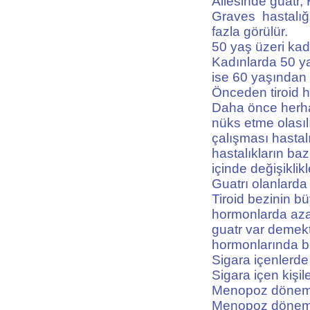
Ailesinde guatr, 
Graves hastalığı 
fazla görülür.
50 yaş üzeri kad
Kadınlarda 50 yaş
ise 60 yaşından s
Önceden tiroid h
Daha önce herhan
nüks etme olasılı
çalışması hastalı
hastalıkların ba
içinde değişiklikle
Guatrı olanlarda
Tiroid bezinin bü
hormonlarda azal
guatr var demektir
hormonlarında bo
Sigara içenlerde
Sigara içen kişil
Menopoz dönemi
Menopoz dönemind