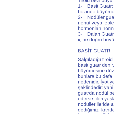
Tiroid bezi büyüm
1- Basit Guatr: 
bezinde büyüme v
2- Nodüler guatr
nohut veya leble
hormonları normal
3- Dalan Guatr (
içine doğru büyü
BASİT GUATR
Salgıladığı tiro
basit guatr denir
büyümesine düz v
bunlara bu defa 
nedenidir. İyot y
şeklindedir; yan
guatrda nodül pe
ederse ileri yaş
nodüller ileride 
dediğimiz kanda 