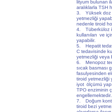
lityum bulunan il
aralıklarla TSH 
3. Yüksek doz ko
yetmezliği yapab
nedenle tiroid h
4. Tüberküloz il
kullanılan ve iç
yapabilir.
5. Hepatit tedavi
C tedavisinde kull
yetmezliği veya b
6. Menopoz teda
sıcak basması gi
fasulyesinden el
tiroid yetmezliği
iyot ölçümü yapı
TPO enziminin ç
engellemektedir.
7. Doğum kontrol
tiroid bezi yetme
alıyorlarsa ilacı