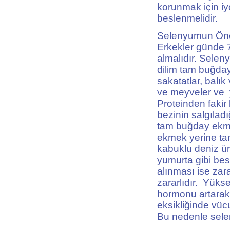
korunmak için iy
beslenmelidir.
Selenyumun Ön
Erkekler günde 
almalıdır. Selen
dilim tam buğda
sakatatlar, balık
ve meyveler ve y
Proteinden fakir
bezinin salgılad
tam buğday ekm
ekmek yerine tam
kabuklu deniz ür
yumurta gibi bes
alınması ise zar
zararlıdır. Yük
hormonu artarak h
eksikliğinde vücut
Bu nedenle selen