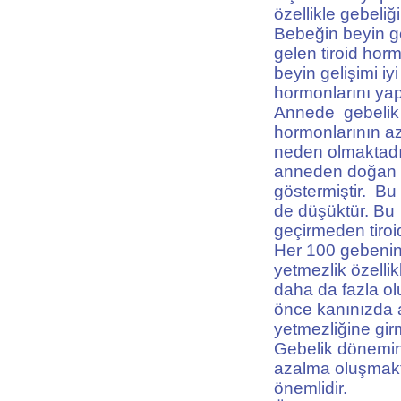
özellikle gebeliğ
Bebeğin beyin g
gelen tiroid hor
beyin gelişimi i
hormonlarını ya
Annede gebelik b
hormonlarının a
neden olmaktadır
anneden doğan ç
göstermiştir. Bu 
de düşüktür. Bu
geçirmeden tiroid
Her 100 gebenin 
yetmezlik özelli
daha da fazla o
önce kanınızda a
yetmezliğine girm
Gebelik dönemind
azalma oluşmakt
önemlidir.