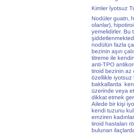
Kimler İyotsuz T
Nodüler guatrı, hi
olanlar), hipotiro
yemelidirler. Bu t
şiddetlenmektedir
nodülün fazla ça
bezinin aşırı çalı
titreme ile kendi
anti-TPO antikoru
tiroid bezinin az
özellikle iyotsuz
bakkallarda kendi
üzerinde veya et
dikkat etmek ger
Ailede bir kişi i
kendi tuzunu kul
emziren kadınlar
tiroid hastaları r
bulunan ilaçlard