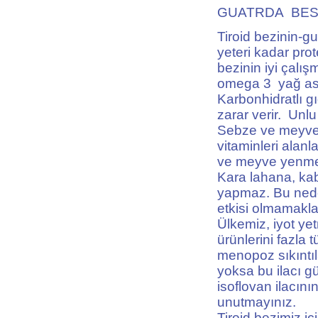
GUATRDA BES
Tiroid bezinin-g
yeteri kadar prot
bezinin iyi çalış
omega 3 yağ asit
Karbonhidratlı g
zarar verir. Unlu
Sebze ve meyve i
vitaminleri alan
ve meyve yenmel
Kara lahana, kab
yapmaz. Bu neden
etkisi olmamakla
Ülkemiz, iyot yet
ürünlerini fazla 
menopoz sıkıntıla
yoksa bu ilacı gü
isoflovan ilacın
unutmayınız.
Tiroid bezimiz iç